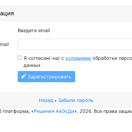
рация
Введите email
mail
Я согласен(-на) с
условиями
обработки перс
данных
Зарегистрировать
Назад
Забыли пароль
•
б платформа, «
Решения АйЭсДи
», 2026. Все права защ