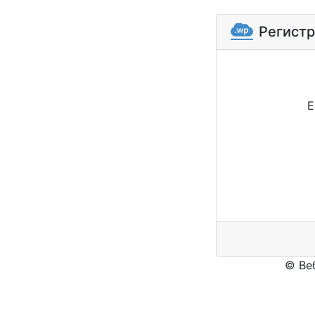
Регист
E
© Ве