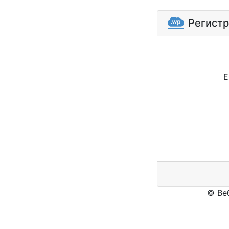
Регист
E
© Ве