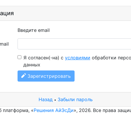
рация
Введите email
mail
Я согласен(-на) с
условиями
обработки перс
данных
Зарегистрировать
Назад
Забыли пароль
•
б платформа, «
Решения АйЭсДи
», 2026. Все права защ