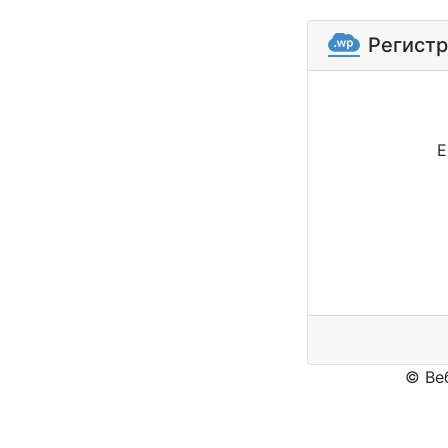
Регист
E
© Ве