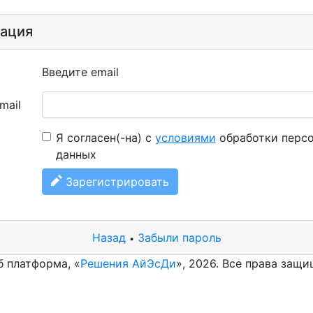
рация
Введите email
mail
Я согласен(-на) с
условиями
обработки перс
данных
Зарегистрировать
Назад
Забыли пароль
•
б платформа, «
Решения АйЭсДи
», 2026. Все права защ